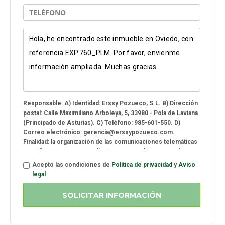
Responsable: A) Identidad: Erssy Pozueco, S.L. B) Dirección
postal: Calle Maximiliano Arboleya, 5, 33980 - Pola de Laviana
(Principado de Asturias). C) Teléfono: 985-601-550. D)
Correo electrónico: gerencia@erssypozueco.com.
Finalidad: la organización de las comunicaciones telemáticas
con clientes, empresas clientes, proveedores, organismos
oficiales y, en general, con cualquier otro tercero con quien
Acepto las condiciones de
Política de privacidad
y
Aviso
se mantenga este tipo de comunicaciones. ¿Con que
legal
finalidad tratamos sus datos? Para la organización de las
comunicaciones telemáticas con clientes, empresas
SOLICITAR INFORMACIÓN
clientes, proveedores, organismos oficiales y, en general,
con cualquier otro tercero con quien se mantenga este tipo
de comunicaciones.¿Por cuánto tiempo conservamos sus