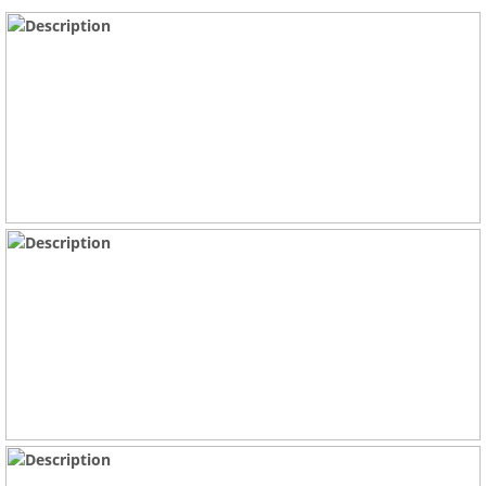
Española de Protección de Datos, www.aepd.es y Calle Jorge
Juan, 6, 28001 - Madrid, como Autoridad Independiente de
Control en materia de protección de datos de carácter
personal.