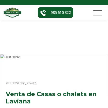
985 610 322
REF.: EXP.586_PBVTA
Venta de Casas o chalets en
Laviana