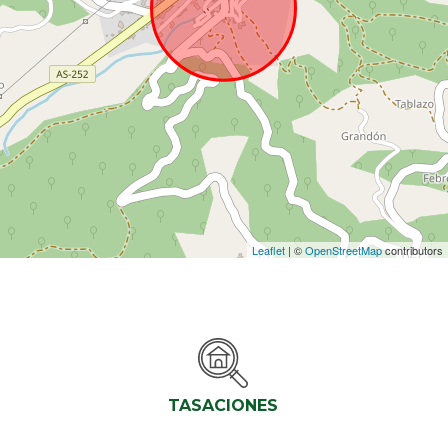
Leaflet
| ©
OpenStreetMap
contributors
TASACIONES