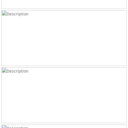
sus derechos dirigiéndose a Erssy Pozueco, S.L. bien por
correo postal acompañando fotocopia de su DNI a la dirección
indicada o bien por correo electrónico firmado con certificado
digital a la dirección gerencia@erssypozueco.com. Si usted
considerara que sus derechos no se han respetado podrá
dirigirse a la Agencia Española de Protección de Datos,
www.aepd.es y Calle Jorge Juan, 6, 28001 - Madrid, como
Autoridad Independiente de Control en materia de protección
de datos de carácter personal.