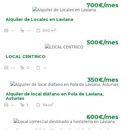
700€/mes
Alquiler de Locales en Laviana
2
---
---
300 m
500€/mes
LOCAL CENTRICO
---
2
---
350€/mes
Alquiler de local diáfano en Pola de Laviana,
Asturias
2
---
1
114 m
600€/mes