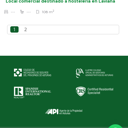
Local comercial destinado a hostelería en Laviana
2
---
---
108 m
1
2